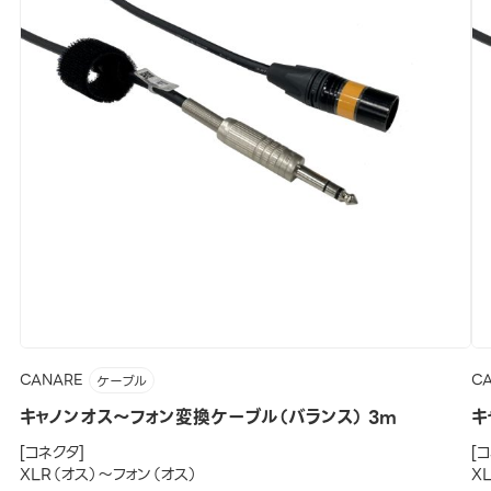
CANARE
C
ケーブル
キャノンオス～フォン変換ケーブル（バランス） 3m
キ
[コネクタ]
[
XLR（オス）～フォン（オス）
X