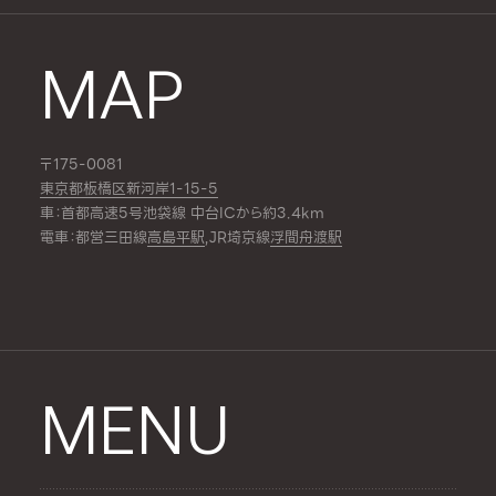
MAP
〒175-0081
東京都板橋区新河岸1-15-5
車：首都高速5号池袋線 中台ICから約3.4km
電車：都営三田線
高島平駅
,JR埼京線
浮間舟渡駅
MENU