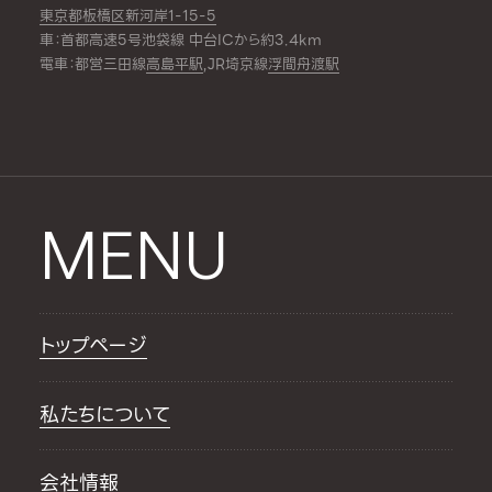
東京都板橋区新河岸1-15-5
車：首都高速5号池袋線 中台ICから約3.4km
電車：都営三田線
高島平駅
,JR埼京線
浮間舟渡駅
MENU
トップページ
私たちについて
会社情報