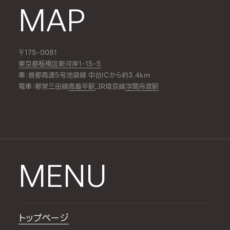
MAP
〒175-0081
東京都板橋区新河岸1-15-5
車：首都高速5号池袋線 中台ICから約3.4km
電車：都営三田線
高島平駅
,JR埼京線
浮間舟渡駅
MENU
トップページ