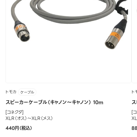
トモカ
ト
ケーブル
スピーカーケーブル（キャノン～キャノン） 10m
ス
[コネクタ]
[
XLR（オス）～XLR（メス）
X
440円（税込）
8