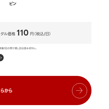
ピン
110
ンタル価格
円（税込/日）
前後1日の受け渡し日は含みません。
らから