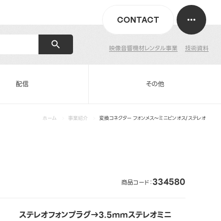
CONTACT
映像音響機材レンタル事業
技術資料
配信
その他
ホーム
事業紹介
変換コネクター フォンメス～ミニピンオス/ステレオ
334580
商品コード：
ステレオフォンプラグ→3.5mmステレオミニ