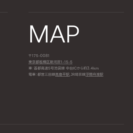
MAP
〒175-0081
東京都板橋区新河岸1-15-5
車：首都高速5号池袋線 中台ICから約3.4km
電車：都営三田線
高島平駅
,JR埼京線
浮間舟渡駅