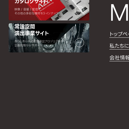
カタログサイト
M
映像 / 音響 / 配信 /
その他の多彩な機材をラインナップ
常設空間
演出事業サイト
トップペ
ありとあらゆる空間演出プロジェクトを
私たちに
企画段階からサポート
会社情