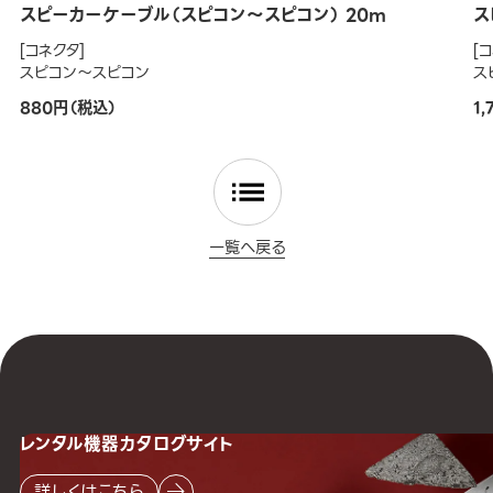
スピーカーケーブル（スピコン～スピコン） 20m
ス
[コネクタ]
[
スピコン～スピコン
ス
880円（税込）
1
一覧へ戻る
レンタル機器
カタログサイト
詳しくはこちら