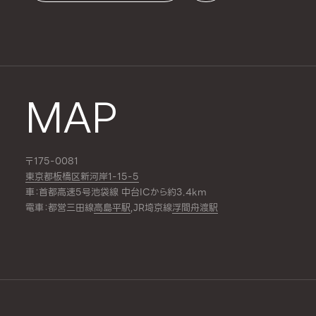
MAP
〒175-0081
東京都板橋区新河岸1-15-5
車：首都高速5号池袋線 中台ICから約3.4km
電車：都営三田線
高島平駅
,JR埼京線
浮間舟渡駅