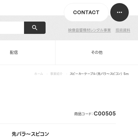
CONTACT
映像音響機材レンタル事業
技術資料
配信
その他
ホーム
事業紹介
スピーカーケーブル（先バラ～スピコン） 5m
C00505
商品コード：
先バラ～スピコン