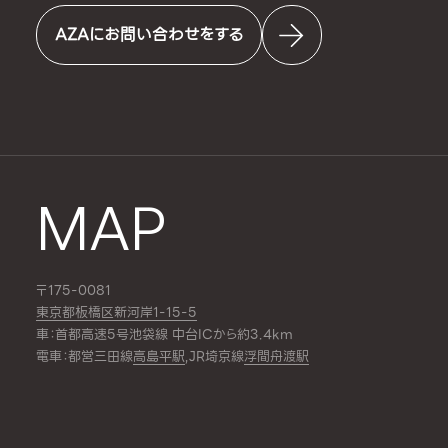
AZAにお問い合わせをする
MAP
〒175-0081
東京都板橋区新河岸1-15-5
車：首都高速5号池袋線 中台ICから約3.4km
電車：都営三田線
高島平駅
,JR埼京線
浮間舟渡駅