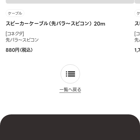
ケーブル
スピーカーケーブル（先バラ～スピコン） 20m
ス
[コネクタ]
[
先バラ～スピコン
先
880円（税込）
1
一覧へ戻る