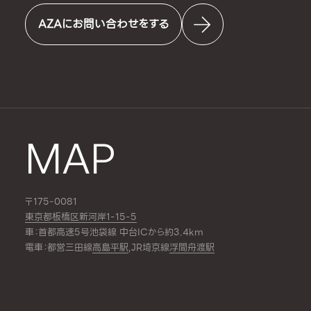
AZAにお問い合わせをする
MAP
〒175-0081
東京都板橋区新河岸1-15-5
車：首都高速5号池袋線 中台ICから約3.4km
電車：都営三田線
高島平駅
,JR埼京線
浮間舟渡駅