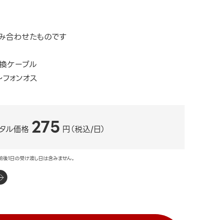
み合わせたものです
変換ケーブル
～フォンオス
275
タル価格
円（税込/日）
前後1日の受け渡し日は含みません。