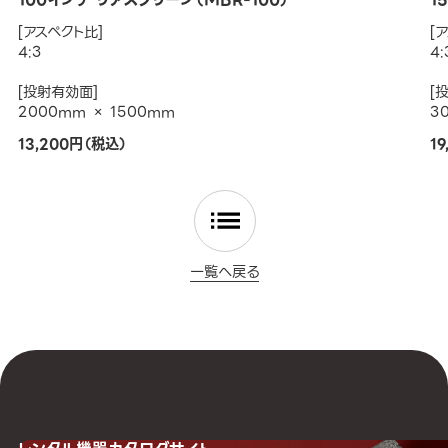
[アスペクト比]
[
4:3
4:
[投射有効面]
[
2000mm × 1500mm
3
13,200円（税込）
1
一覧へ戻る