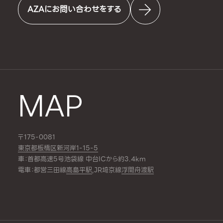
AZAにお問い合わせをする
MAP
〒175-0081
東京都板橋区新河岸1-15-5
車：首都高速5号池袋線 中台ICから約3.4km
電車：都営三田線
高島平駅
,JR埼京線
浮間舟渡駅