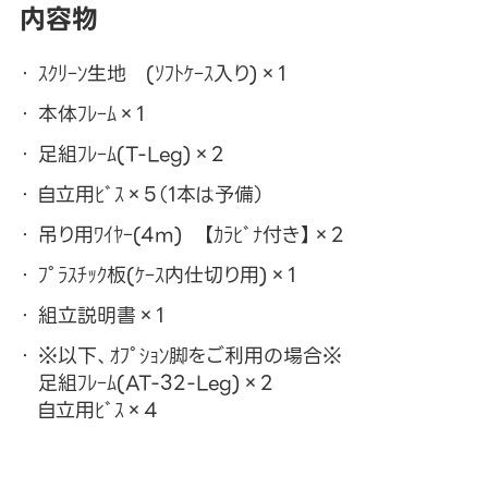
内容物
ｽｸﾘｰﾝ生地 (ｿﾌﾄｹｰｽ入り)×1
本体ﾌﾚｰﾑ×1
足組ﾌﾚｰﾑ(T-Leg)×2
自立用ﾋﾞｽ×5（1本は予備）
吊り用ﾜｲﾔｰ(4m) 【ｶﾗﾋﾞﾅ付き】×2
ﾌﾟﾗｽﾁｯｸ板(ｹｰｽ内仕切り用)×1
組立説明書×1
※以下、ｵﾌﾟｼｮﾝ脚をご利用の場合※
足組ﾌﾚｰﾑ(AT-32-Leg)×2
自立用ﾋﾞｽ×4