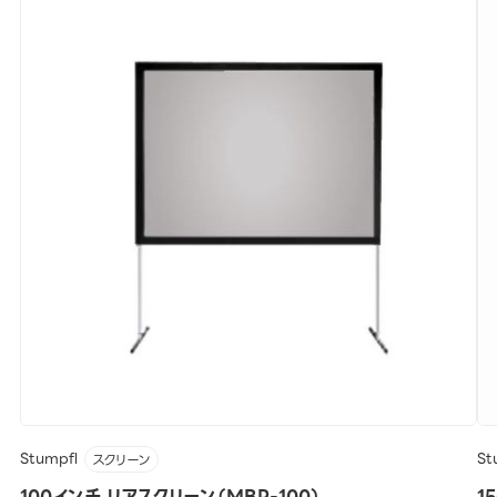
Stumpfl
St
スクリーン
100インチ リアスクリーン（MBR-100）
1