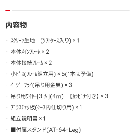
内容物
ｽｸﾘｰﾝ生地 (ｿﾌﾄｹｰｽ入り)×1
本体ﾒｲﾝﾌﾚｰﾑ×2
本体接続ﾌﾚｰﾑ×2
小ﾋﾞｽ(ﾌﾚｰﾑ組立用)×5(1本は予備)
ｲｰｼﾞｰﾌﾗｲ(吊り用金具)×3
吊り用ﾜｲﾔｰ[3φ](4m) 【ｶﾗﾋﾞﾅ付き】×3
ﾌﾟﾗｽﾁｯｸ板(ｹｰｽ内仕切り用)×1
組立説明書×1
■付属スタンド(AT-64-Leg)