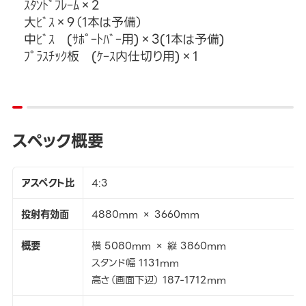
ｽﾀﾝﾄﾞﾌﾚｰﾑ×2
大ﾋﾞｽ×9（1本は予備）
中ﾋﾞｽ (ｻﾎﾟｰﾄﾊﾞｰ用)×3(1本は予備)
ﾌﾟﾗｽﾁｯｸ板 (ｹｰｽ内仕切り用)×1
スペック概要
アスペクト比
4:3
投射有効面
4880mm × 3660mm
概要
横 5080mm × 縦 3860mm
スタンド幅 1131mm
高さ（画面下辺） 187-1712mm