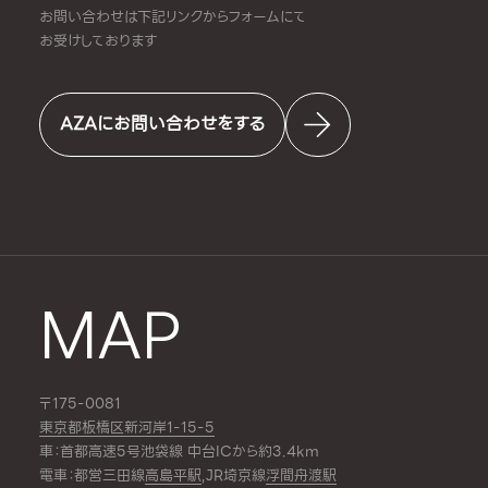
お問い合わせは下記リンクからフォームにて
お受けしております
AZAにお問い合わせをする
MAP
〒175-0081
東京都板橋区新河岸1-15-5
車：首都高速5号池袋線 中台ICから約3.4km
電車：都営三田線
高島平駅
,JR埼京線
浮間舟渡駅