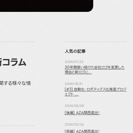
人気の記事
術コラム
2024/01/23
30年間使い続けた会社ロゴを変更した
理由と新ロゴに...
に関する様々な情
2024/10/21
[#3] 自動化・ロボティクス化推進プロジ
ェクト ...
2024/05/08
[後編] AZA関西進出！
2024/02/26
[前編] AZA関西進出！