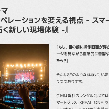
ーマ
ペレーションを変える視点
-
スマ
拓く新しい現場体験
-』
「もし、目の前に操作画面が浮
ージを見ながら直感的に音響
たら？」
そんなSFのような体験が、い
りつつあります。
今回は弊社のレンタル商品では
マートグラス「XREAL ONE