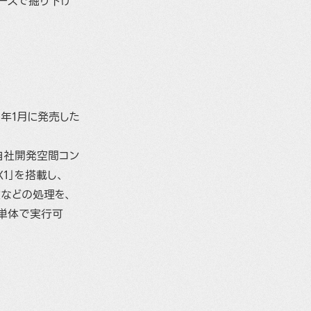
ースで掘り下げ
5年1月に発売した
の自社開発空間コン
X1」を搭載し、
験などの処理を、
単体で実行可