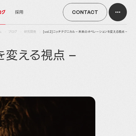
ログ
採用
CONTACT
ム
ブログ
研究開発
[vol.2]ニッチテクニカル – 未来のオペレーションを変える視点 –
ンを変える視点 –