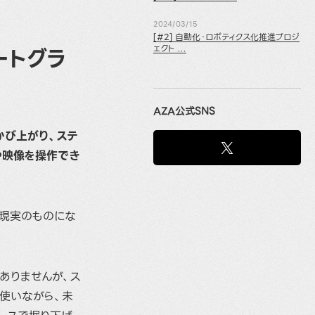
2024/03/15
[#2] 自動化・ロボティクス化推進プロジ
ートグラ
ェクト ...
AZA公式SNS
かび上がり、ステ
や映像を操作でき
ま現実のものにな
ありませんが、ス
」を使いながら、未