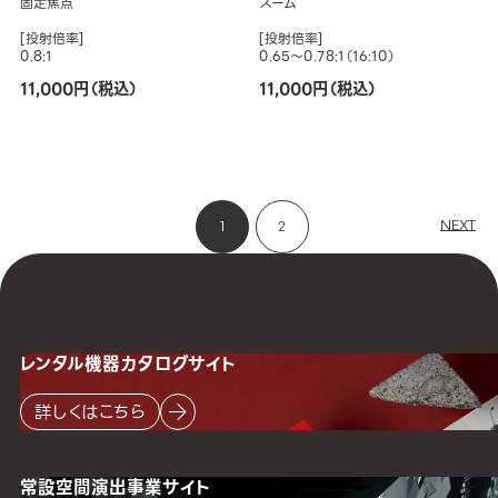
固定焦点
ズーム
[投射倍率]
[投射倍率]
0.8:1
0.65～0.78:1（16:10）
11,000円（税込）
11,000円（税込）
NEXT
1
2
レンタル機器
カタログサイト
詳しくはこちら
常設空間
演出事業サイト