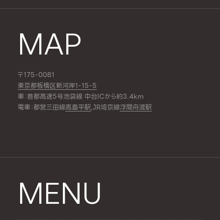
MAP
〒175-0081
東京都板橋区新河岸1-15-5
車：首都高速5号池袋線 中台ICから約3.4km
電車：都営三田線
高島平駅
,JR埼京線
浮間舟渡駅
MENU