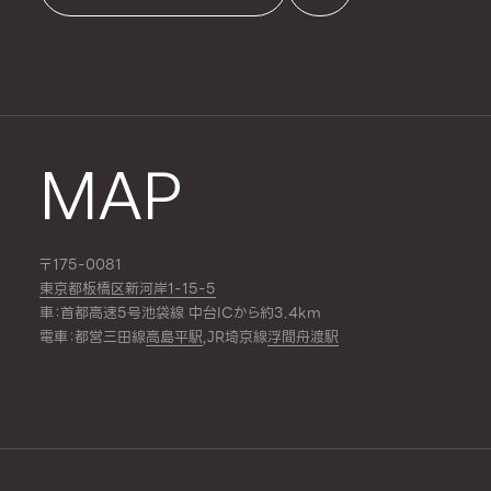
MAP
〒175-0081
東京都板橋区新河岸1-15-5
車：首都高速5号池袋線 中台ICから約3.4km
電車：都営三田線
高島平駅
,JR埼京線
浮間舟渡駅