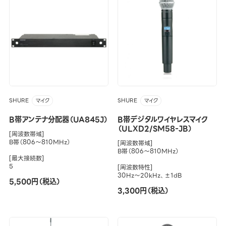
SHURE
SHURE
マイク
マイク
B帯アンテナ分配器（UA845J）
B帯デジタルワイヤレスマイク
（ULXD2/SM58-JB）
[周波数帯域]
B帯（806～810MHz）
[周波数帯域]
B帯（806～810MHz）
[最大接続数]
5
[周波数特性]
30Hz～20kHz、±1dB
5,500円（税込）
3,300円（税込）