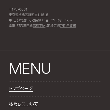
〒175-0081
東京都板橋区新河岸1-15-5
車：首都高速5号池袋線 中台ICから約3.4km
電車：都営三田線
高島平駅
,JR埼京線
浮間舟渡駅
MENU
トップページ
私たちについて