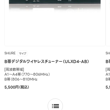
SHURE
S
マイク
B帯デジタルワイヤレスチューナー（ULXD4-AB）
B
[周波数帯域]
[
A1～A4帯（770～806MHz）
A
B帯（806～810MHz
B
5,500円（税込）
5