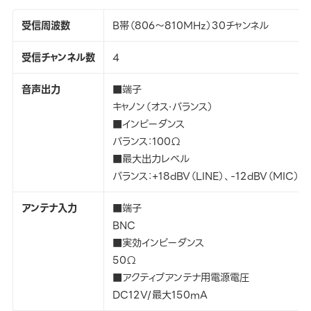
受信周波数
B帯（806～810MHz）30チャンネル
受信チャンネル数
4
音声出力
■端子
キャノン（オス・バランス）
■インピーダンス
バランス：100Ω
■最大出力レベル
バランス：+18dBV（LINE）、-12dBV（MIC）
アンテナ入力
■端子
BNC
■実効インピーダンス
50Ω
■アクティブアンテナ用電源電圧
DC12V/最大150mA