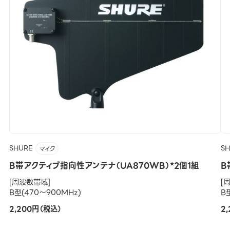
SHURE
S
マイク
B帯アクティブ指向性アンテナ（UA870WB）*2個1組
B
[周波数帯域]
[
B型(470～900MHz)
B
2,200円（税込）
2