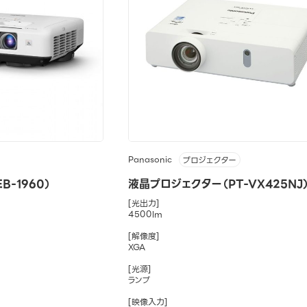
Panasonic
プロジェクター
-1960）
液晶プロジェクター（PT-VX425NJ
[光出力]
4500lm
[解像度]
XGA
[光源]
ランプ
[映像入力]