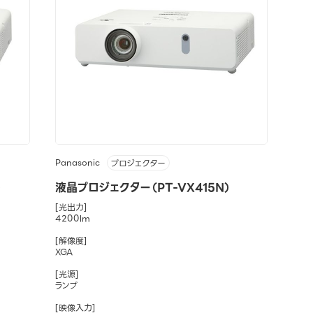
Panasonic
プロジェクター
）
液晶プロジェクター（PT-VX415N）
[光出力]
4200lm
[解像度]
XGA
[光源]
ランプ
[映像入力]