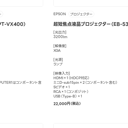
EPSON
ー
プロジェクター
T-VX400）
超短焦点液晶プロジェクター（EB-53
[光出力]
3200lm
[解像度]
XGA
[光源]
ランプ
[映像入力]
HDMI×1（HDCP対応）
OMPUTER1はコンポーネント含
ミニD-sub15pin×2（コンポーネント含む）
Sビデオ×1
RCA×1（コンポジット）
USB（Type-B）×1
22,000円（税込）