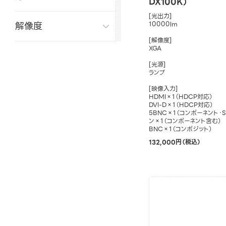
DX100K）
[光出力]
解像度
10000lm
[解像度]
XGA
[光源]
ランプ
[映像入力]
HDMI×1（HDCP対応）
DVI-D×1（HDCP対応）
5BNC×1（コンポーネント・S
ン×1（コンポーネント含む）
BNC×1（コンポジット）
132,000円（税込）