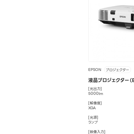
EPSON
プロジェクター
液晶プロジェクター（EB
[光出力]
5000lm
[解像度]
XGA
[光源]
ランプ
[映像入力]