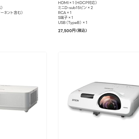
HDMI×1（HDCP対応）
応）
ミニD-sub15ピン×2
ポーネント含む）
RCA×1
S端子×1
USB（TypeB）×1
27,500円（税込）