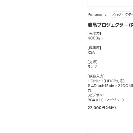
Panasonic
プロジェクタ
液晶プロジェクター（P
[光出力]
4000lm
[解像度]
XGA
[光源]
ランプ
[映像入力]
HDMI×1（HDCP対応）
ミニD-sub15pin×2（C
む）
Sビデオ×1
RCA×1（コンポジット）
22,000円（税込）