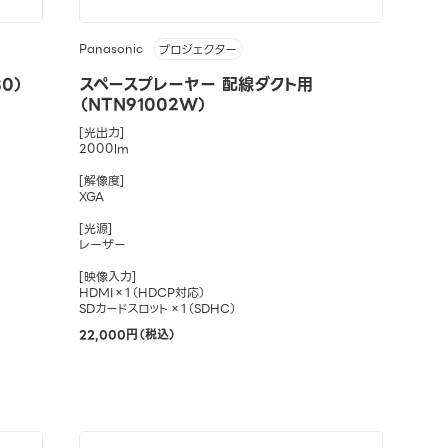
Panasonic
プロジェクター
0）
スペースプレーヤー 配線ダクト用
（NTN91002W）
[光出力]
2000lm
[解像度]
XGA
[光源]
レーザー
[映像入力]
HDMI×1（HDCP対応）
SDカードスロット×1（SDHC）
22,000円（税込）