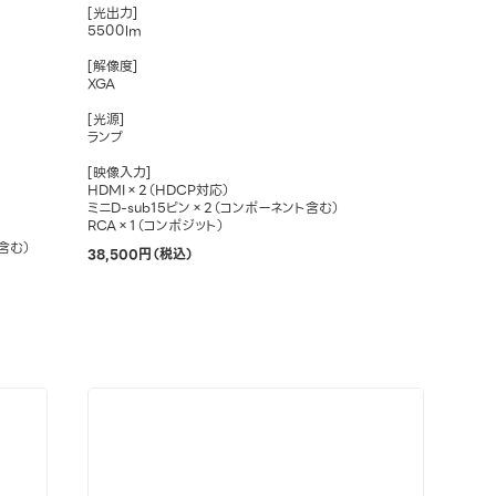
[光出力]
5500lm
[解像度]
XGA
[光源]
ランプ
[映像入力]
HDMI×2（HDCP対応）
ミニD-sub15ピン×2（コンポーネント含む）
RCA×1（コンポジット）
含む）
38,500円（税込）