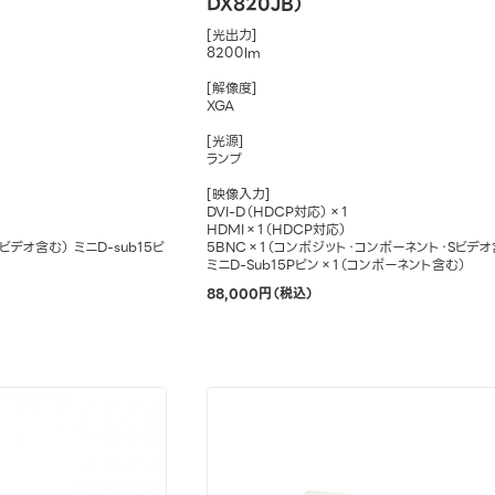
DX820JB）
[光出力]
8200lm
[解像度]
XGA
[光源]
ランプ
[映像入力]
DVI-D（HDCP対応）×1
HDMI×1（HDCP対応）
ビデオ含む） ミニD-sub15ピ
5BNC×1（コンポジット・コンポーネント・Sビデオ
ミニD-Sub15Pピン×1（コンポーネント含む）
88,000円（税込）