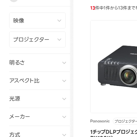
13
件中1件から13件まで
明るさ
アスペクト比
光源
メーカー
Panasonic
プロジェクタ
1チップDLPプロジェク
方式