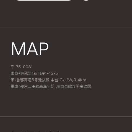
MAP
〒175-0081
東京都板橋区新河岸1-15-5
車：首都高速5号池袋線 中台ICから約3.4km
電車：都営三田線
高島平駅
,JR埼京線
浮間舟渡駅