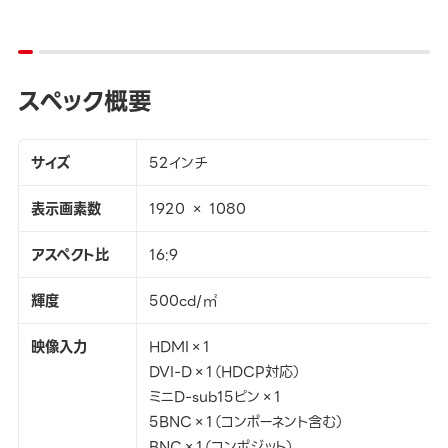
スペック概要
サイズ
52インチ
表示画素数
1920 × 1080
アスペクト比
16:9
輝度
500cd/㎡
映像入力
HDMI×1
DVI-D×1（HDCP対応）
ミニD-sub15ピン×1
5BNC×1（コンポーネント含む）
BNC×1（コンポジット）