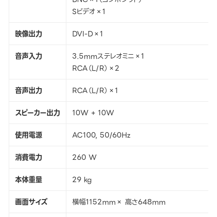
Sビデオ×1
映像出力
DVI-D×1
音声入力
3.5mmステレオミニ×1
RCA（L/R）×2
音声出力
RCA（L/R）×1
スピーカー出力
10W + 10W
使用電源
AC100, 50/60Hz
消費電力
260 W
本体重量
29 kg
画面サイズ
横幅1152mm× 高さ648mm