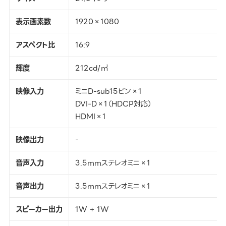
表示画素数
1920×1080
アスペクト比
16:9
輝度
212cd/㎡
映像入力
ミニD-sub15ピン×1
DVI-D×1（HDCP対応）
HDMI×1
映像出力
-
音声入力
3.5mmステレオミニ×1
音声出力
3.5mmステレオミニ×1
スピーカー出力
1W + 1W