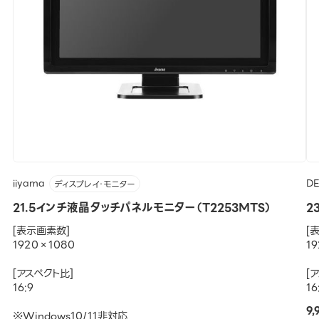
iiyama
DE
ディスプレイ・モニター
21.5インチ液晶タッチパネルモニター（T2253MTS）
2
[表示画素数]
[
1920×1080
1
[アスペクト比]
[
16:9
16
9
※Windows10/11非対応