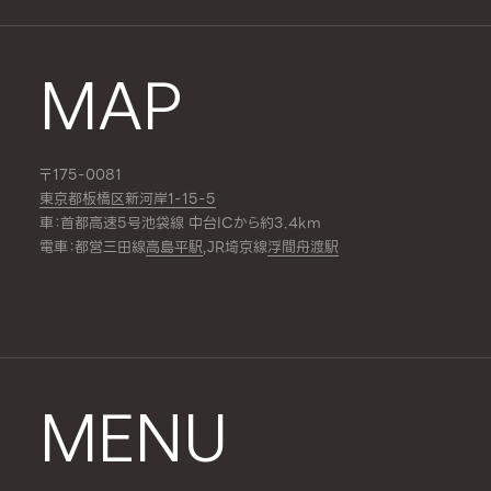
MAP
〒175-0081
東京都板橋区新河岸1-15-5
車：首都高速5号池袋線 中台ICから約3.4km
電車：都営三田線
高島平駅
,JR埼京線
浮間舟渡駅
MENU