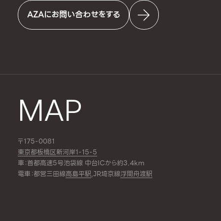
AZAにお問い合わせをする
MAP
〒175-0081
東京都板橋区新河岸1-15-5
車：首都高速5号池袋線 中台ICから約3.4km
電車：都営三田線
高島平駅
,JR埼京線
浮間舟渡駅