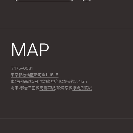
MAP
〒175-0081
東京都板橋区新河岸1-15-5
車：首都高速5号池袋線 中台ICから約3.4km
電車：都営三田線
高島平駅
,JR埼京線
浮間舟渡駅