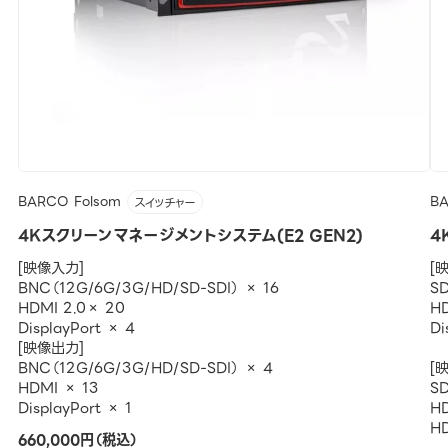
BARCO Folsom
BA
スイッチャー
4Kスクリーンマネージメントシステム(E2 GEN2)
4
[映像入力]
[
BNC（12G/6G/3G/HD/SD-SDI） × 16
SD
HDMI 2.0× 20
H
DisplayPort × 4
Di
[映像出力]
BNC（12G/6G/3G/HD/SD-SDI） × 4
[
HDMI × 13
SD
DisplayPort × 1
H
H
660,000円（税込）