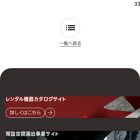
3
一覧へ戻る
レンタル機器
カタログサイト
詳しくはこちら
常設空間
演出事業サイト