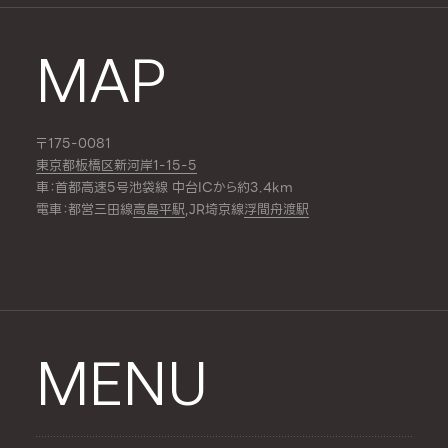
MAP
〒175-0081
東京都板橋区新河岸1-15-5
車：首都高速5号池袋線 中台ICから約3.4km
電車：都営三田線
高島平駅
,JR埼京線
浮間舟渡駅
MENU