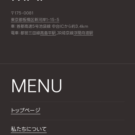
〒175-0081
東京都板橋区新河岸1-15-5
車：首都高速5号池袋線 中台ICから約3.4km
電車：都営三田線
高島平駅
,JR埼京線
浮間舟渡駅
MENU
トップページ
私たちについて