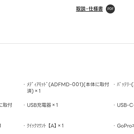
取説・仕様書
ﾒﾃﾞｨｱﾓｯﾄﾞ(ADFMD-001)(本体に取付
ﾊﾞｯﾃﾘ
済)×1
体に取付
USB充電器×1
USB-C
1
ｸｲｯｸﾏｳﾝﾄ 【A】×1
GoPro