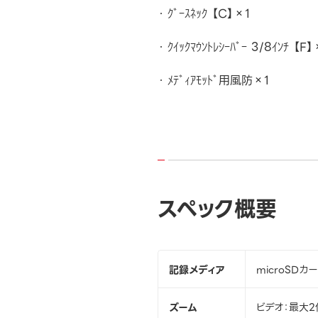
ｸﾞｰｽﾈｯｸ 【C】×1
ｸｲｯｸﾏｳﾝﾄﾚｼｰﾊﾞｰ 3/8ｲﾝﾁ 【F】
ﾒﾃﾞｨｱﾓｯﾄﾞ用風防×1
スペック概要
記録メディア
microSDカ
ズーム
ビデオ：最大2