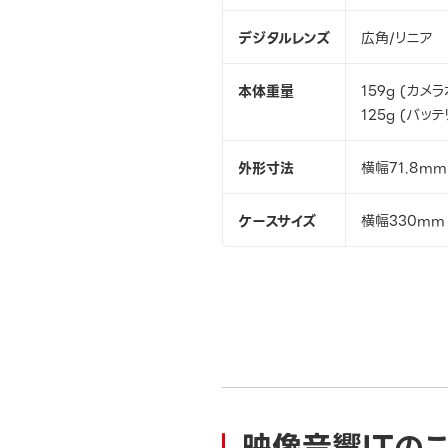
デジタルレンズ
広角/リニア
本体重量
159g (カ
125g (バッ
外形寸法
横幅71.8m
ケースサイズ
横幅330mm
映像音響ITの