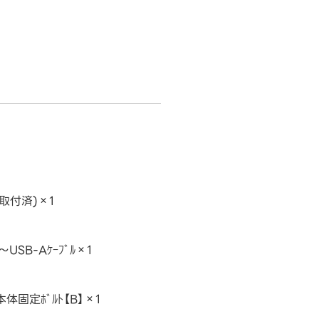
ｰ(取付済)×1
～USB-Aｹｰﾌﾞﾙ×1
本体固定ﾎﾞﾙﾄ【B】×1