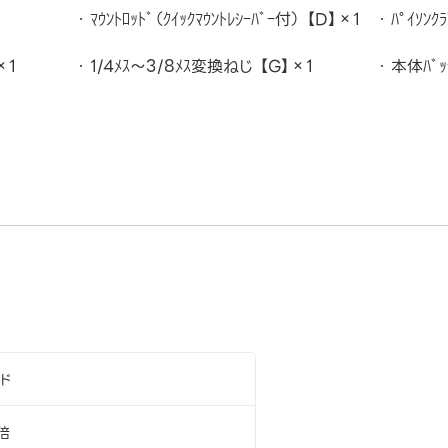
ﾏｳﾝﾄﾛｯﾄﾞ（ｸｲｯｸﾏｳﾝﾄﾚｼｰﾊﾞｰ付） 【D】×1
ﾊﾟｲｿﾝｸ
×1
1/4ﾒｽ～3/8ﾒｽ変換ねじ 【G】×1
本体ﾊﾞｯ
ード
倍