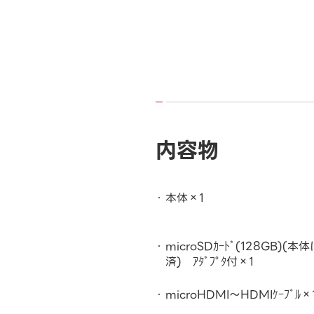
内容物
本体×1
microSDｶｰﾄﾞ(128GB)(本
済) ｱﾀﾞﾌﾟﾀ付×1
microHDMI～HDMIｹｰﾌﾞﾙ×