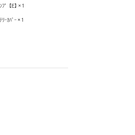
ﾗﾝﾌﾟ 【E】×1
ﾃﾘｰｶﾊﾞｰ×1