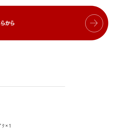
らから
ﾟﾀ×1