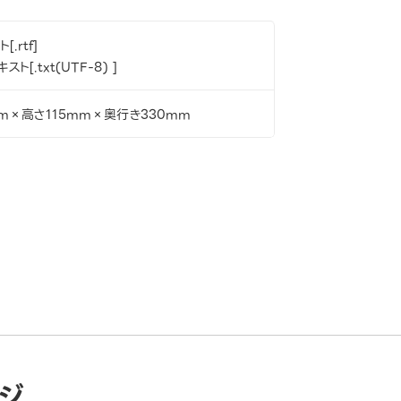
.rtf]
スト[.txt(UTF-8) ]
m×高さ115mm×奥行き330mm
ジ