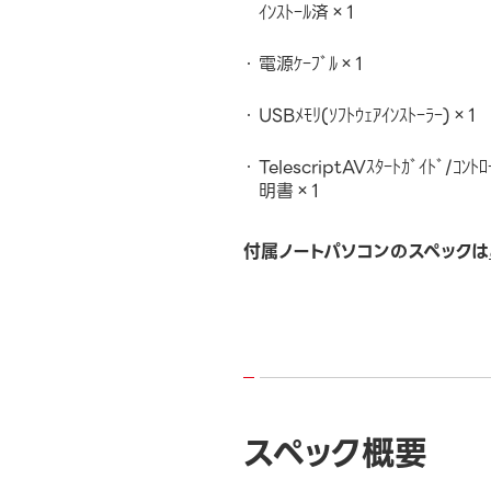
ｲﾝｽﾄｰﾙ済×1
電源ｹｰﾌﾞﾙ×1
USBﾒﾓﾘ(ｿﾌﾄｳｪｱｲﾝｽﾄｰﾗｰ)×1
TelescriptAVｽﾀｰﾄｶﾞｲﾄﾞ/ｺﾝ
明書×1
付属ノートパソコンのスペックは
スペック概要