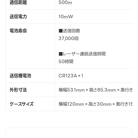
通信距離
500m
送信電力
10mW
電池寿命
■送信回数
37,000回
■レーザー連続送信時間
50時間
送信機電池
CR123A×1
外形寸法
横幅53.1mm×高さ85.3mm×奥行き2
ケースサイズ
横幅120mm×高さ30mm×奥行き150