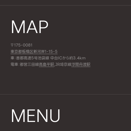
MAP
〒175-0081
東京都板橋区新河岸1-15-5
車：首都高速5号池袋線 中台ICから約3.4km
電車：都営三田線
高島平駅
,JR埼京線
浮間舟渡駅
MENU