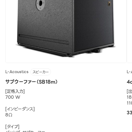
L-Acoustics
L-
スピーカー
サブウーファー（SB18m）
4
[定格入力]
[
700 W
1
1
[インピーダンス]
3
8Ω
[タイプ]