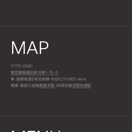
MAP
〒175-0081
東京都板橋区新河岸1-15-5
車：首都高速5号池袋線 中台ICから約3.4km
電車：都営三田線
高島平駅
,JR埼京線
浮間舟渡駅