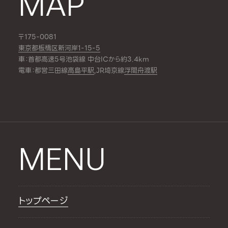
MAP
〒175-0081
東京都板橋区新河岸1-15-5
車：首都高速5号池袋線 中台ICから約3.4km
電車：都営三田線
高島平駅
,JR埼京線
浮間舟渡駅
MENU
トップページ