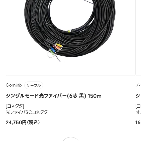
Cominix
ノ
ケーブル
シングルモード光ファイバー(6芯 黒) 150m
シ
[コネクタ]
[
光ファイバSCコネクタ
オ
24,750円（税込）
1