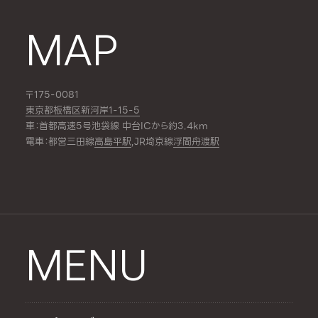
MAP
〒175-0081
東京都板橋区新河岸1-15-5
車：首都高速5号池袋線 中台ICから約3.4km
電車：都営三田線
高島平駅
,JR埼京線
浮間舟渡駅
MENU