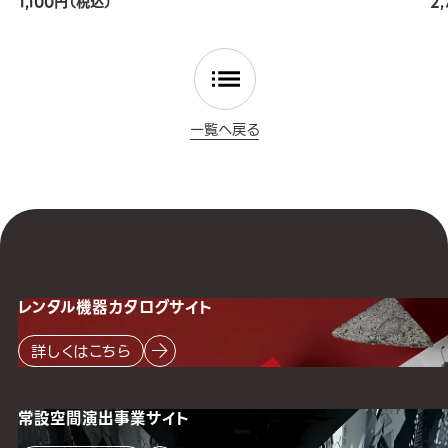
1,100円（税込）
2
一覧へ戻る
レンタル機器
カタログサイト
詳しくはこちら
常設空間
演出事業サイト