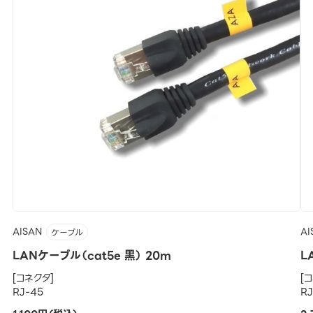
AISAN
AI
ケーブル
LANケーブル（cat5e 黒） 20m
L
[コネクタ]
[
RJ-45
R