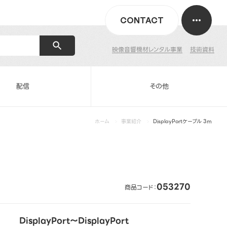
CONTACT
映像音響機材レンタル事業
技術資料
配信
その他
ホーム
事業紹介
DisplayPortケーブル 3m
053270
商品コード：
DisplayPort～DisplayPort