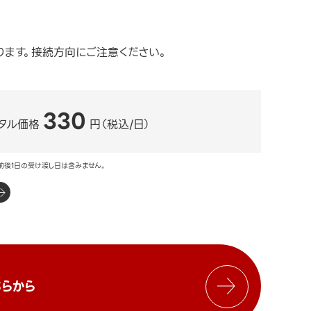
ります。接続方向にご注意ください。
330
タル価格
円（税込/日）
前後1日の受け渡し日は含みません。
らから