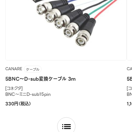
CANARE
C
ケーブル
5BNC～D-sub変換ケーブル 3m
5
[コネクタ]
[
BNC～ミニD-sub15pin
B
330円（税込）
1