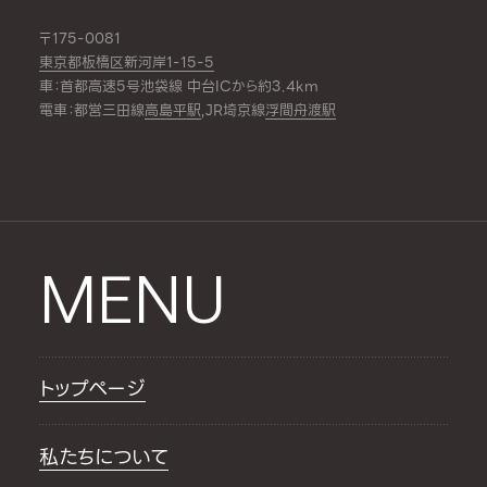
〒175-0081
東京都板橋区新河岸1-15-5
車：首都高速5号池袋線 中台ICから約3.4km
電車：都営三田線
高島平駅
,JR埼京線
浮間舟渡駅
MENU
トップページ
私たちについて