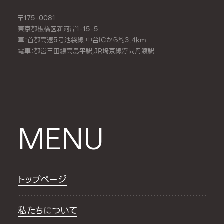
〒175-0081
東京都板橋区新河岸1-15-5
車：首都高速5号池袋線 中台ICから約3.4km
電車：都営三田線
高島平駅
,JR埼京線
浮間舟渡駅
MENU
トップページ
私たちについて