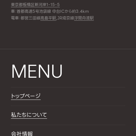
東京都板橋区新河岸1-15-5
車：首都高速5号池袋線 中台ICから約3.4km
電車：都営三田線
高島平駅
,JR埼京線
浮間舟渡駅
MENU
トップページ
私たちについて
会社情報