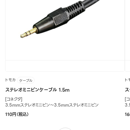
トモカ
ト
ケーブル
ステレオミニピンケーブル 1.5m
ス
[コネクタ]
[
3.5mmステレオミニピン～3.5mmステレオミニピン
3
110円（税込）
1