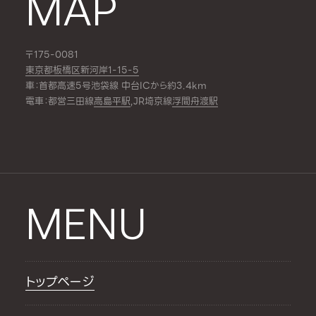
MAP
〒175-0081
東京都板橋区新河岸1-15-5
車：首都高速5号池袋線 中台ICから約3.4km
電車：都営三田線
高島平駅
,JR埼京線
浮間舟渡駅
MENU
トップページ