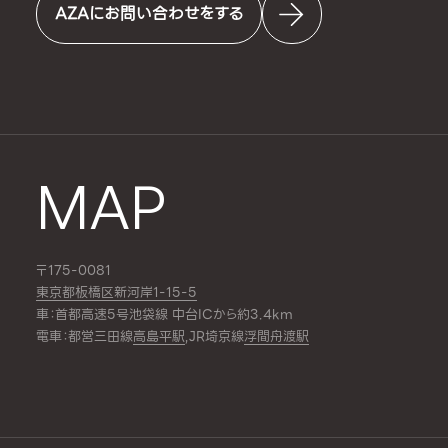
AZAにお問い合わせをする
MAP
〒175-0081
東京都板橋区新河岸1-15-5
車：首都高速5号池袋線 中台ICから約3.4km
電車：都営三田線
高島平駅
,JR埼京線
浮間舟渡駅