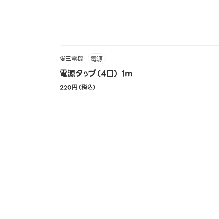
愛三電機
電源
電源タップ（4口） 1m
220円（税込）