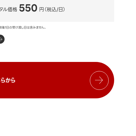
550
タル価格
円（税込/日）
前後1日の受け渡し日は含みません。
らから