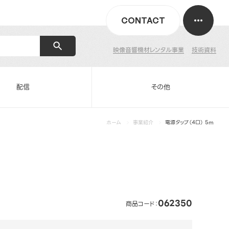
CONTACT
映像音響機材レンタル事業
技術資料
配信
その他
ホーム
事業紹介
電源タップ（4口） 5m
062350
商品コード：