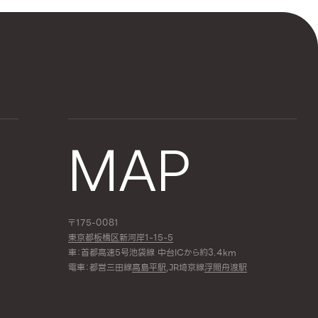
MAP
〒175-0081
東京都板橋区新河岸1-15-5
車：首都高速5号池袋線 中台ICから約3.4km
電車：都営三田線
高島平駅
,JR埼京線
浮間舟渡駅