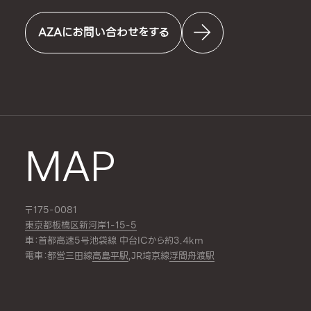
AZAにお問い合わせをする
MAP
〒175-0081
東京都板橋区新河岸1-15-5
車：首都高速5号池袋線 中台ICから約3.4km
電車：都営三田線
高島平駅
,JR埼京線
浮間舟渡駅