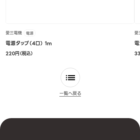
愛三電機
愛
電源
電源タップ（4口） 1m
電
220円（税込）
3
一覧へ戻る