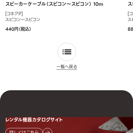
スピーカーケーブル（スピコン～スピコン） 10m
ス
[コネクタ]
[
スピコン～スピコン
ス
440円（税込）
8
一覧へ戻る
レンタル機器
カタログサイト
詳しくはこちら