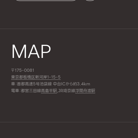
MAP
〒175-0081
東京都板橋区新河岸1-15-5
車：首都高速5号池袋線 中台ICから約3.4km
電車：都営三田線
高島平駅
,JR埼京線
浮間舟渡駅