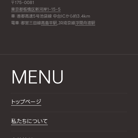
〒175-0081
東京都板橋区新河岸1-15-5
車：首都高速5号池袋線 中台ICから約3.4km
電車：都営三田線
高島平駅
,JR埼京線
浮間舟渡駅
MENU
トップページ
私たちについて