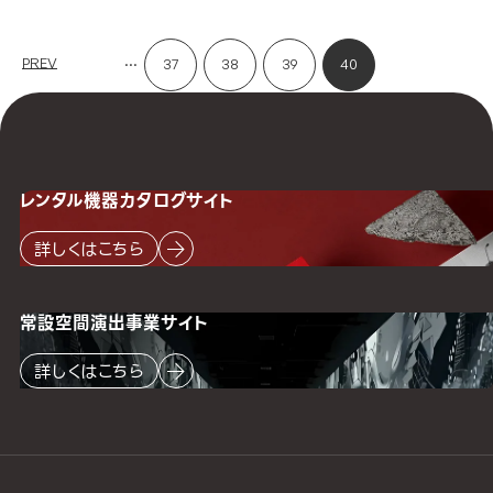
...
PREV
37
38
39
40
レンタル機器
カタログサイト
詳しくはこちら
常設空間
演出事業サイト
詳しくはこちら