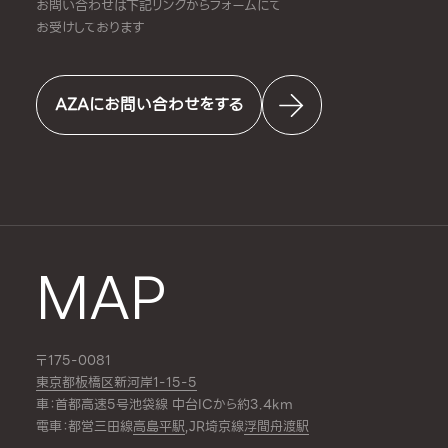
お問い合わせは下記リンクからフォームにて
お受けしております
AZAにお問い合わせをする
MAP
〒175-0081
東京都板橋区新河岸1-15-5
車：首都高速5号池袋線 中台ICから約3.4km
電車：都営三田線
高島平駅
,JR埼京線
浮間舟渡駅