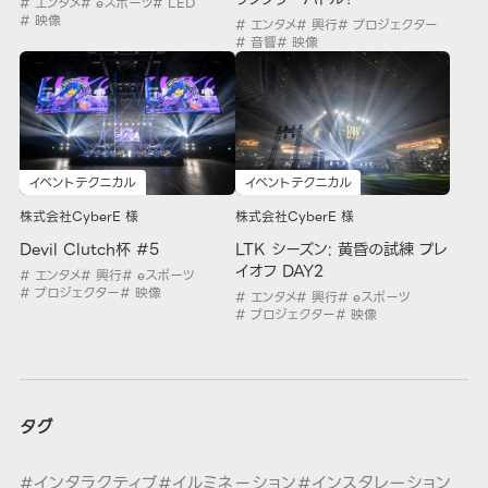
# エンタメ
# eスポーツ
# LED
# 映像
# エンタメ
# 興行
# プロジェクター
# 音響
# 映像
イベントテクニカル
イベントテクニカル
株式会社CyberE 様
株式会社CyberE 様
Devil Clutch杯 #5
LTK シーズン: 黄昏の試練 プレ
イオフ DAY2
# エンタメ
# 興行
# eスポーツ
# プロジェクター
# 映像
# エンタメ
# 興行
# eスポーツ
# プロジェクター
# 映像
タグ
#インタラクティブ
#イルミネーション
#インスタレーション