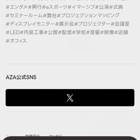
#エンタメ
#興行
#eスポーツ
#イマーシブ
#公演
#式典
#セミナールーム
#舞台
#プロジェクションマッピング
#ディスプレイモニター
#展示会
#プロジェクター
#会議室
#LED
#内装工事
#公館
#配信
#学校
#音響
#映像
#店舗
#オフィス
AZA公式SNS
ホーム
実績紹介
エンタメ