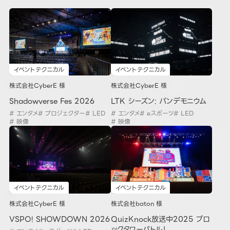
イベントテクニカル
イベントテクニカル
株式会社CyberE 様
株式会社CyberE 様
Shadowverse Fes 2026
LTK シーズン: パンデモニウム
# エンタメ
# プロジェクター
# LED
# エンタメ
# eスポーツ
# LED
# 映像
# 映像
イベントテクニカル
イベントテクニカル
株式会社CyberE 様
株式会社baton 様
VSPO! SHOWDOWN 2026
QuizKnock放送中2025 ブロ
ックタワーバトル！