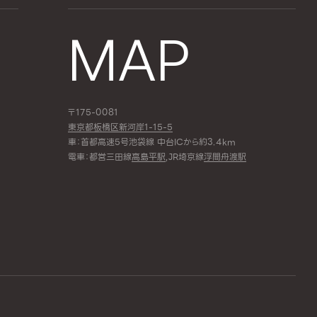
MAP
〒175-0081
東京都板橋区新河岸1-15-5
車：首都高速5号池袋線 中台ICから約3.4km
電車：都営三田線
高島平駅
,JR埼京線
浮間舟渡駅