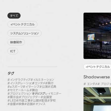
すべて
イベントテクニカル
システムソリューション
映像制作
ICT
イベントテクニカル
タグ
Shadowverse
#インタラクティブ
#イルミネーション
#インスタレーション
#エンタメ
#興行
# エンタメ
# プロジ
#eスポーツ
#イマーシブ
#公演
#式典
#セミナールーム
#舞台
#プロジェクションマッピング
#ディスプレイモニター
#展示会
#プロジェクター
#会議室
#LED
#内装工事
#公館
#配信
#学校
#音響
#映像
#店舗
#オフィス