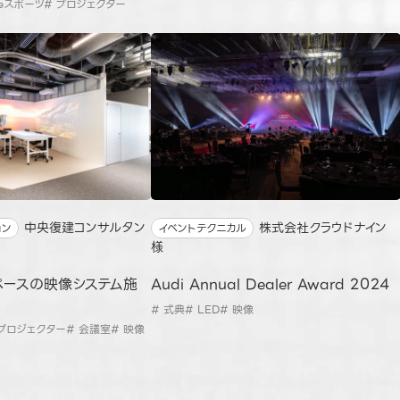
 eスポーツ
# プロジェクター
中央復建コンサルタン
株式会社クラウドナイン
ョン
イベントテクニカル
様
ペースの映像システム施
Audi Annual Dealer Award 2024
# 式典
# LED
# 映像
 プロジェクター
# 会議室
# 映像