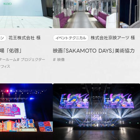
花王株式会社 様
株式会社京映アーツ 様
ョン
イベントテクニカル
場 「佑啓」
映画「SAKAMOTO DAYS」美術協力
ミナールーム
# プロジェクター
# 映像
オフィス