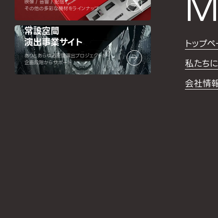
M
映像 / 音響 / 配信 /
その他の多彩な機材をラインナップ
常設空間
演出事業サイト
トップペ
ありとあらゆる空間演出プロジェクトを
私たちに
企画段階からサポート
会社情