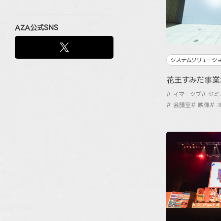
AZA公式SNS
システムソリューシ
花王すみだ事業
# イマーシブ
# セ
# 会議室
# 映像
# 