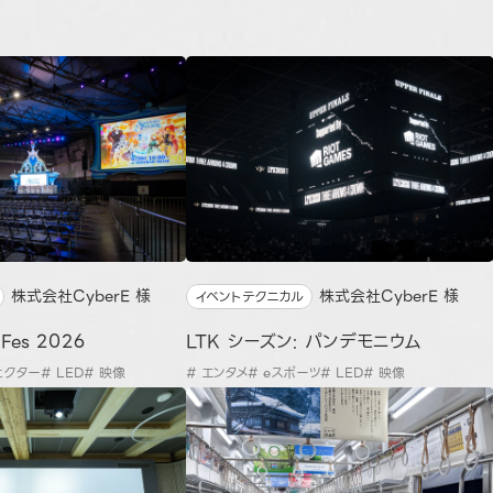
株式会社CyberE 様
株式会社CyberE 様
イベントテクニカル
 Fes 2026
LTK シーズン: パンデモニウム
ェクター
# LED
# 映像
# エンタメ
# eスポーツ
# LED
# 映像