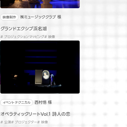
㈱ミュージッククラブ 様
映像制作
グランドエクシブ浜名湖
# プロジェクションマッピング
# 映像
西村悟 様
イベントテクニカル
オペラティックリートVol.1 詩人の恋
# 公演
# プロジェクター
# 映像