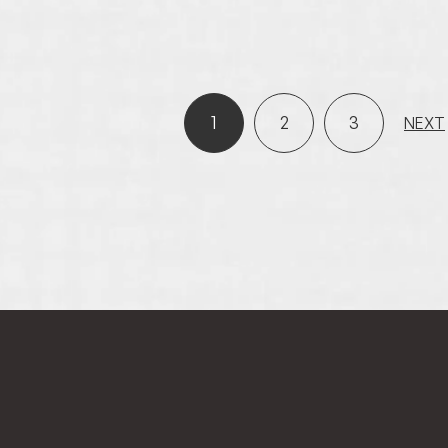
1
2
3
NEXT