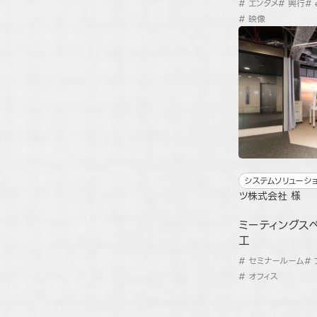
# エンタメ
# 興行
#
# 映像
システムソリューシ
ツ株式会社 様
ミーティングス
工
# セミナールーム
#
# オフィス