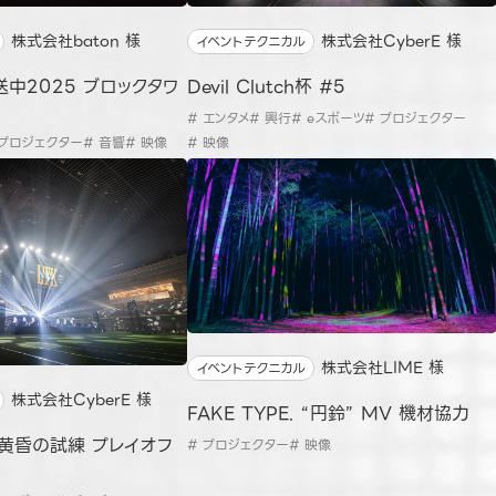
株式会社baton 様
株式会社CyberE 様
イベントテクニカル
放送中2025 ブロックタワ
Devil Clutch杯 #5
# エンタメ
# 興行
# eスポーツ
# プロジェクター
 プロジェクター
# 音響
# 映像
# 映像
株式会社LIME 様
イベントテクニカル
株式会社CyberE 様
FAKE TYPE. “円鈴” MV 機材協力
: 黄昏の試練 プレイオフ
# プロジェクター
# 映像