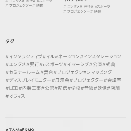
# エンタメ
# 興行
# eスポーツ
# プロジェクター
# 映像
# エンタメ
# 興行
# eスポーツ
# プロジェクター
# 映像
タグ
#インタラクティブ
#イルミネーション
#インスタレーション
#エンタメ
#興行
#eスポーツ
#イマーシブ
#公演
#式典
#セミナールーム
#舞台
#プロジェクションマッピング
#ディスプレイモニター
#展示会
#プロジェクター
#会議室
#LED
#内装工事
#公館
#配信
#学校
#音響
#映像
#店舗
#オフィス
AZA公式SNS