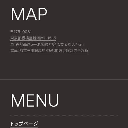
MAP
〒175-0081
東京都板橋区新河岸1-15-5
車：首都高速5号池袋線 中台ICから約3.4km
電車：都営三田線
高島平駅
,JR埼京線
浮間舟渡駅
MENU
トップページ