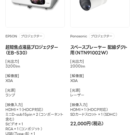
EPSON
Panasonic
プロジェクター
プロジェクター
超短焦点液晶プロジェクター
スペースプレーヤー 配線ダクト
（EB-530）
用（NTN91002W）
[光出力]
[光出力]
3200lm
2000lm
[解像度]
[解像度]
XGA
XGA
[光源]
[光源]
ランプ
レーザー
[映像入力]
[映像入力]
HDMI×1（HDCP対応）
HDMI×1（HDCP対応）
ミニD-sub15pin×2（コンポーネント
SDカードスロット×1（SDHC）
含む）
22,000円（税込）
Sビデオ×1
RCA×1（コンポジット）
USB（Type-B）×1