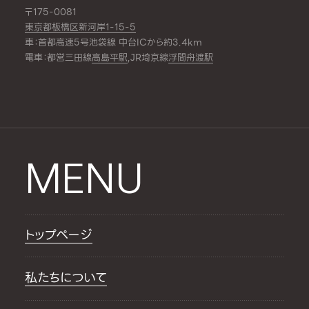
〒175-0081
東京都板橋区新河岸1-15-5
車：首都高速5号池袋線 中台ICから約3.4km
電車：都営三田線
高島平駅
,JR埼京線
浮間舟渡駅
MENU
トップページ
私たちについて