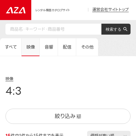
運営会社サイトトップ
レンタル機器カタログサイト
すべて
映像
音響
配信
その他
映像
4:3
絞り込み
15
件中1件から15件までを表示