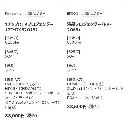
Panasonic
EPSON
プロジェクター
プロジェクター
1チップDLPプロジェクター
液晶プロジェクター（EB-
（PT-DX820JB）
2065）
[光出力]
[光出力]
8200lm
5500lm
[解像度]
[解像度]
XGA
XGA
[光源]
[光源]
ランプ
ランプ
[映像入力]
[映像入力]
DVI-D（HDCP対応）×1
HDMI×2（HDCP対応）
HDMI×1（HDCP対応）
ミニD-sub15ピン×2（コンポーネント
5BNC×1（コンポジット・コンポーネ
含む）
ント・Sビデオ含む）
RCA×1（コンポジット）
ミニD-Sub15Pピン×1（コンポーネン
38,500円（税込）
ト含む）
88,000円（税込）