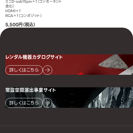
ミニD-sub15pin×1（コンポーネント
含む）
HDMI×1
RCA×1（コンポジット）
5,500円（税込）
レンタル機器
カタログサイト
詳しくはこちら
常設空間
演出事業サイト
詳しくはこちら