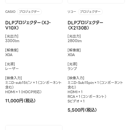
CASIO
リコー
プロジェクター
プロジェクター
DLPプロジェクター（XJ-
DLPプロジェクター
V10X）
（X2130B）
[光出力]
[光出力]
3300lm
2800lm
[解像度]
[解像度]
XGA
XGA
[光源]
[光源]
レーザー
ランプ
[映像入力]
[映像入力]
ミニD-sub15ピン×1（コンポーネント
ミニD-Sub15pin×1（コンポーネント
含む）
含む）
HDMI×1（HDCP対応）
HDMI×1
RCA×1（コンポーネント）
11,000円（税込）
Sビデオ×1
5,500円（税込）