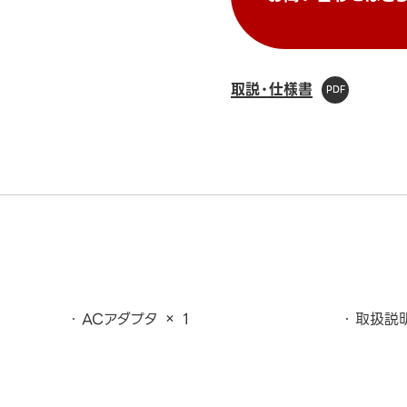
取説・仕様書
ACアダプタ × 1
取扱説明