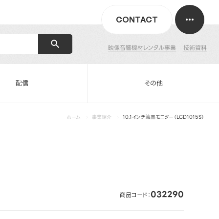
CONTACT
映像音響機材レンタル事業
技術資料
配信
その他
ホーム
事業紹介
10.1インチ液晶モニター（LCD1015S）
032290
商品コード：