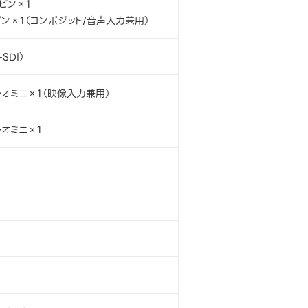
5ピン×1
ピン×1（コンポジット/音声入力兼用）
SDI）
レオミニ×1（映像入力兼用）
レオミニ×1