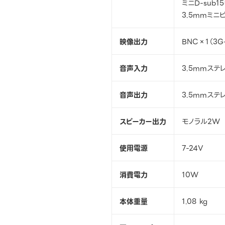
ミニD-sub1
3.5mmミニ
映像出力
BNC×1（3G-
音声入力
3.5mmステ
音声出力
3.5mmステ
スピーカー出力
モノラル2W
使用電源
7-24V
消費電力
10W
本体重量
1.08 kg