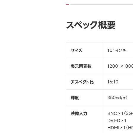
スペック概要
サイズ
10.1インチ
表示画素数
1280 × 80
アスペクト比
16:10
輝度
350cd/㎡
映像入力
BNC×1（3G-
DVI-D×1
HDMI×1（H