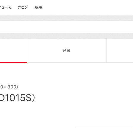
ニュース
ブログ
採用
音響
80×800）
1015S）