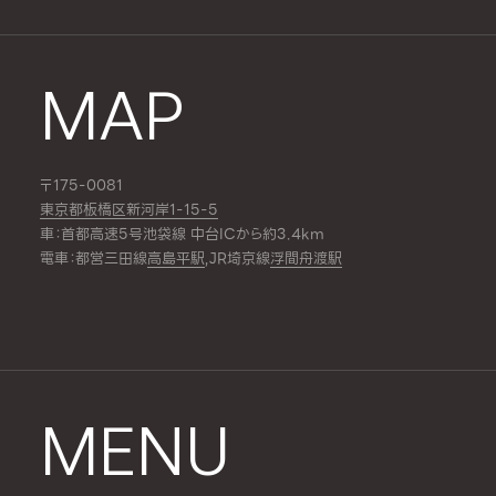
MAP
〒175-0081
東京都板橋区新河岸1-15-5
車：首都高速5号池袋線 中台ICから約3.4km
電車：都営三田線
高島平駅
,JR埼京線
浮間舟渡駅
MENU