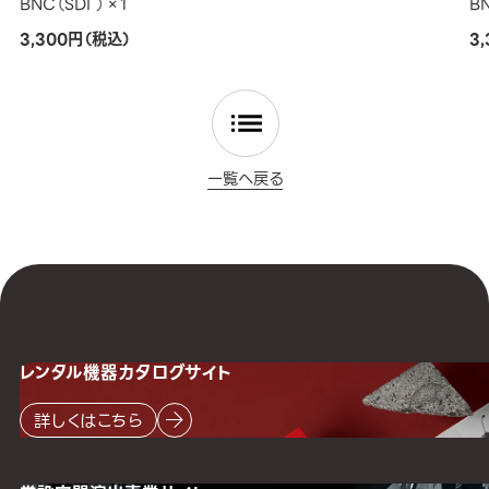
BNC（SDI ）×1
BN
3,300円（税込）
3
一覧へ戻る
レンタル機器
カタログサイト
詳しくはこちら