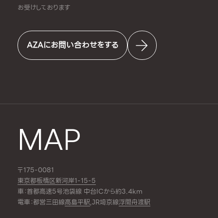
お受けしております
AZAにお問い合わせをする
MAP
〒175-0081
東京都板橋区新河岸1-15-5
車：首都高速5号池袋線 中台ICから約3.4km
電車：都営三田線
高島平駅
,JR埼京線
浮間舟渡駅