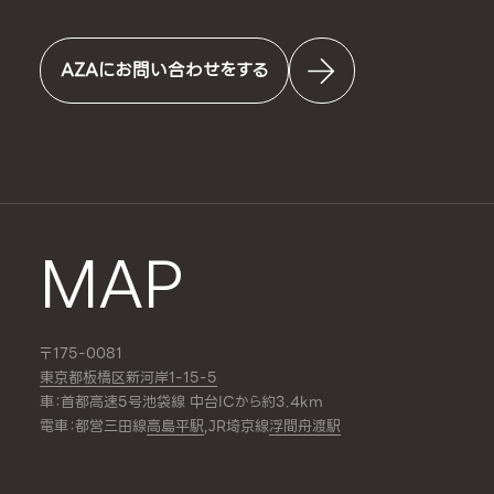
AZAにお問い合わせをする
MAP
〒175-0081
東京都板橋区新河岸1-15-5
車：首都高速5号池袋線 中台ICから約3.4km
電車：都営三田線
高島平駅
,JR埼京線
浮間舟渡駅