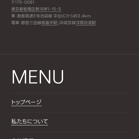
〒175-0081
東京都板橋区新河岸1-15-5
車：首都高速5号池袋線 中台ICから約3.4km
電車：都営三田線
高島平駅
,JR埼京線
浮間舟渡駅
MENU
トップページ
私たちについて