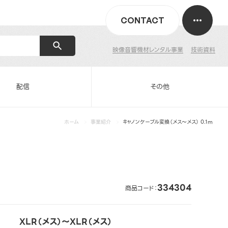
CONTACT
映像音響機材レンタル事業
技術資料
配信
その他
ホーム
事業紹介
キャノンケーブル変換（メス～メス） 0.1m
334304
商品コード：
XLR（メス）～XLR（メス）