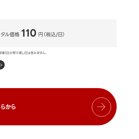
110
ンタル価格
円（税込/日）
前後1日の受け渡し日は含みません。
らから