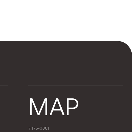
MAP
〒175-0081