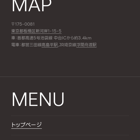
MAP
〒175-0081
東京都板橋区新河岸1-15-5
車：首都高速5号池袋線 中台ICから約3.4km
電車：都営三田線
高島平駅
,JR埼京線
浮間舟渡駅
MENU
トップページ