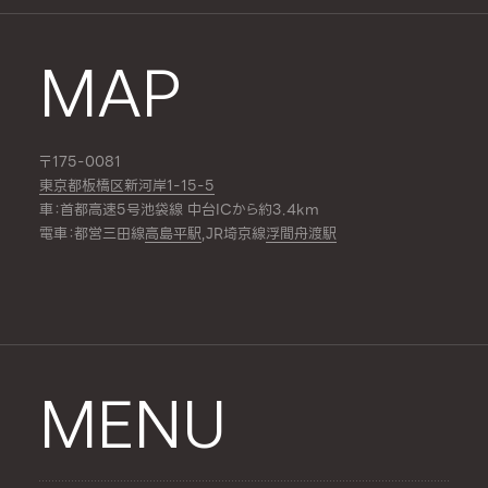
MAP
〒175-0081
東京都板橋区新河岸1-15-5
車：首都高速5号池袋線 中台ICから約3.4km
電車：都営三田線
高島平駅
,JR埼京線
浮間舟渡駅
MENU